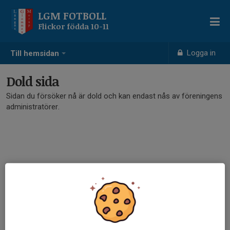
LGM FOTBOLL
Flickor födda 10-11
Logga in
Till hemsidan
Dold sida
Sidan du försöker nå är dold och kan endast nås av föreningens
administratörer.