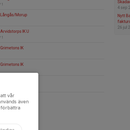
Skada
 1
4 sep 
 Långås/Morup
Nytt B
faktur
26 jul
Arvidstorps IK U
 1
Grimetons IK
Grimetons IK
Skrea IF
 1
att vår
 används även
 förbättra