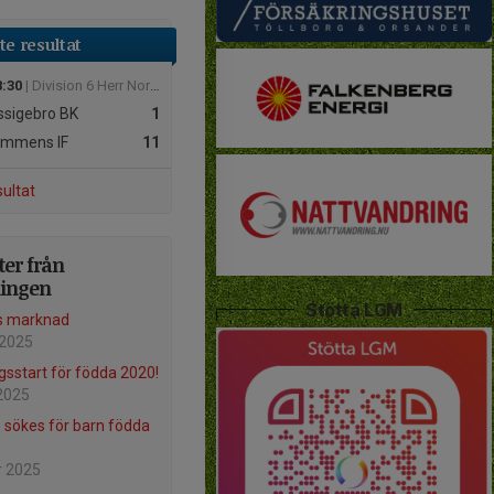
e resultat
8:30
| Division 6 Herr Norra Halland
sigebro BK
1
ommens IF
11
sultat
er från
ningen
Stötta LGM
s marknad
 2025
gsstart för födda 2020!
2025
 sökes för barn födda
r 2025