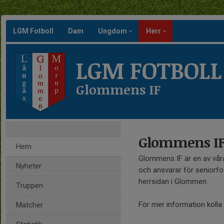
LGM Fotboll
Dam
Ungdom
Herr
LGM FOTBOLL
Glommens IF
Glommens I
Hem
Glommens IF är en av vår
Nyheter
och ansvarar för seniorfo
herrsidan i Glommen.
Truppen
För mer information kolla
Matcher