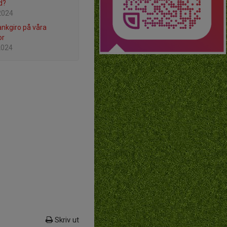
d?
2024
ankgiro på våra
or
 2024
Skriv ut