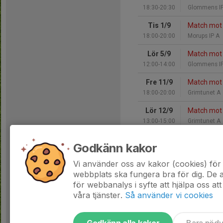
18:30-20:30
Glommens IP
Tis 1/9
Match mot
18:00-20:00
Morups IP A
Lör 5/9
Match mot 
12:00-14:00
Glommens IP
Fre 11/9
Match mot 
18:00-20:00
Grimtunet A
Lör 12/9
Match mot 
13:00-15:00
Grimtunet A
Tis 15/9
Match mot 
Godkänn kakor
17:45-19:45
Glommens IP
Vi använder oss av kakor (cookies) för 
Hela kalendern
webbplats ska fungera bra för dig. De
för webbanalys i syfte att hjälpa oss att
våra tjänster.
Så använder vi cookies