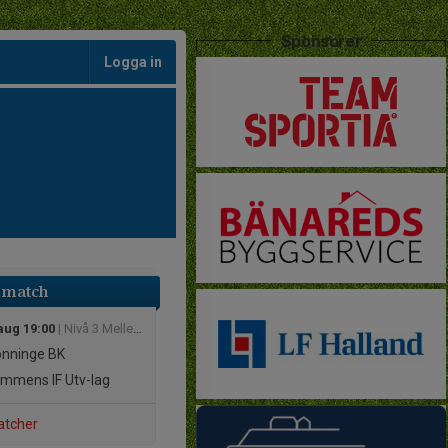
Sponsorer
Logga in
 match
aug 19:00
| Nivå 3 Mellersta Norra Herrar
nninge BK
ommens IF
Utv-lag
atcher