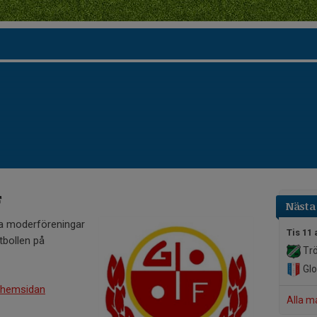
F
Nästa
a moderföreningar
Tis 11 
tbollen på
Trö
Gl
hemsidan
Alla m