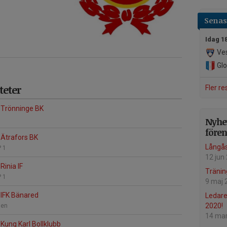
Senast
Idag 1
Ves
Gl
eter
Fler re
 Trönninge BK
Nyhet
före
Ätrafors BK
Långå
 1
12 jun
inia IF
Tränin
 1
9 maj 
IFK Bänared
Ledare
2020!
len
14 ma
Kung Karl Bollklubb