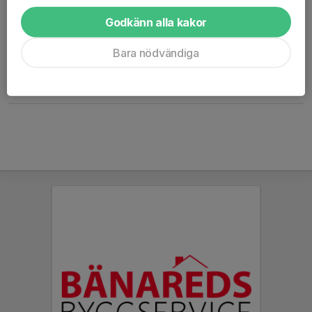
Godkänn alla kakor
Nu starter säsongen och vi tar även in barn födda 2021!
Bara nödvändiga
Varmt välkommen till Glommens IP tisdagen 21/4 kl. 17:30-18:15
Läs mer