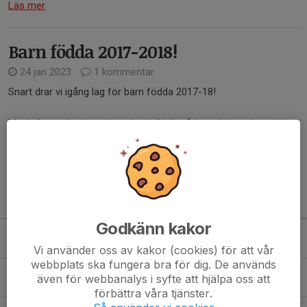
Läs mer
Barn födda 2017-2018!
24 jan 2023
1 kommentar
Snart drar vi igång lag för barn födda 2017-18!
Mer information inom kort, ha koll här på hemsidan och sociala
medier!
Läs mer
Kommande aktiviteter
Godkänn kakor
Lör 8/8
LGM Mästaren 2026
10:00-15:00
Glommens IP
Vi använder oss av kakor (cookies) för att vår
webbplats ska fungera bra för dig. De används
Tis 11/8
Tränings start hösten
även för webbanalys i syfte att hjälpa oss att
17:00-18:30
Glommens IP
förbättra våra tjänster.