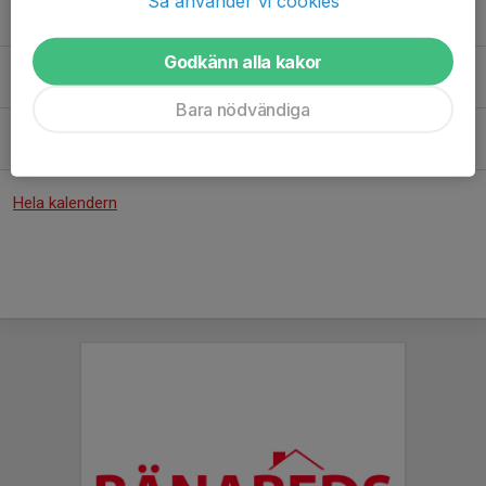
Så använder vi cookies
Tor 13/8
Träning
17:00-18:30
Glommens IP
Godkänn alla kakor
Sön 16/8
Sammandrag Ginstavallen
10:00-13:00
Ginstavallen
Bara nödvändiga
Sön 30/8
Stafsinge Cupen
13:30-16:15
Stafsinge IP
Hela kalendern