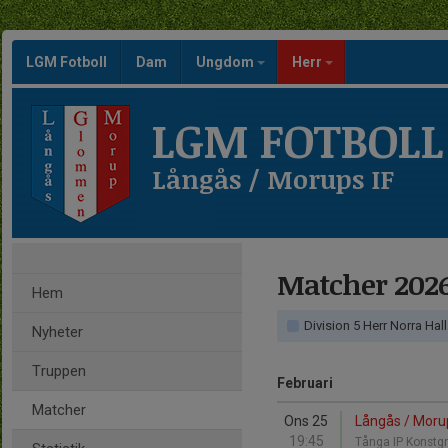
LGM Fotboll
Dam
Ungdom
Herr
LGM FOTBOLL
Långås / Morups IF
Matcher 202
Hem
Division 5 Herr Norra Hal
Nyheter
Truppen
Februari
Matcher
Ons 25
Långås / Morup
19:45
Tånga IP Konstg