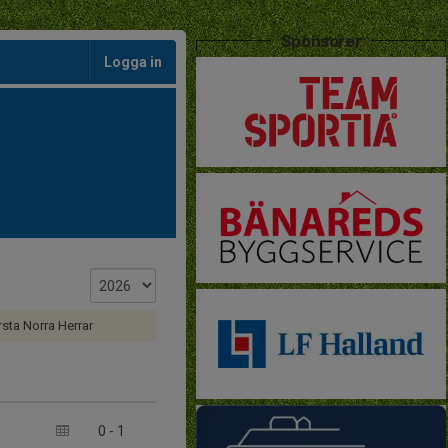
Sponsorer
Logga in
rsta Norra Herrar
0
-
1