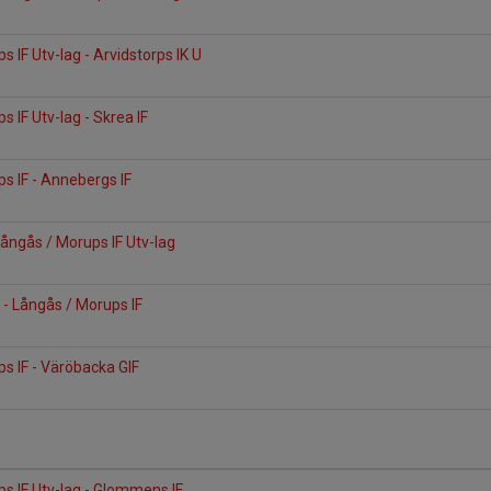
 IF Utv-lag - Arvidstorps IK U
 IF Utv-lag - Skrea IF
s IF - Annebergs IF
Långås / Morups IF Utv-lag
F - Långås / Morups IF
s IF - Väröbacka GIF
s IF Utv-lag - Glommens IF