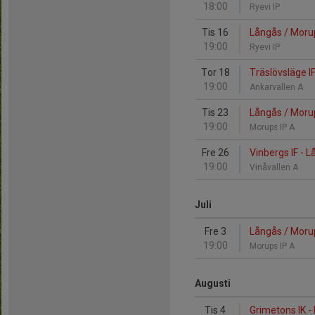
18:00
Ryevi IP
Tis 16
Långås / Morup
19:00
Ryevi IP
Tor 18
Träslövsläge I
19:00
Ankarvallen A
Tis 23
Långås / Morup
19:00
Morups IP A
Fre 26
Vinbergs IF - 
19:00
Vinåvallen A
Juli
Fre 3
Långås / Morups
19:00
Morups IP A
Augusti
Tis 4
Grimetons IK -