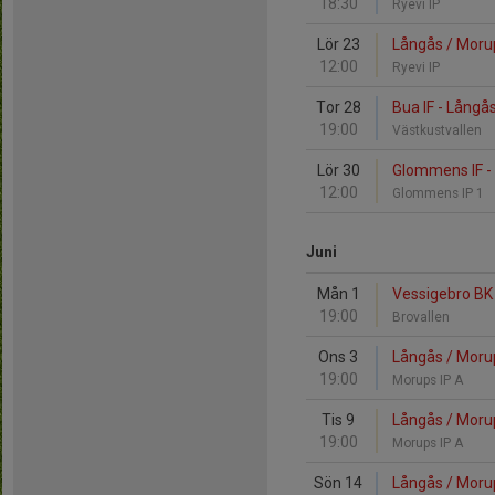
18:30
Ryevi IP
Lör 23
Långås / Morup
12:00
Ryevi IP
Tor 28
Bua IF - Långå
19:00
Västkustvallen
Lör 30
Glommens IF - 
12:00
Glommens IP 1
Juni
Mån 1
Vessigebro BK 
19:00
Brovallen
Ons 3
Långås / Morup
19:00
Morups IP A
Tis 9
Långås / Morups
19:00
Morups IP A
Sön 14
Långås / Morup