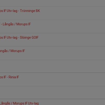
s IF Utv-lag - Trönninge BK
F - Långås / Morups IF
s IF Utv-lag - Slöinge GOIF
Långås / Morups IF
 IF - Rinia IF
 Långås / Morups IF Utv-lag