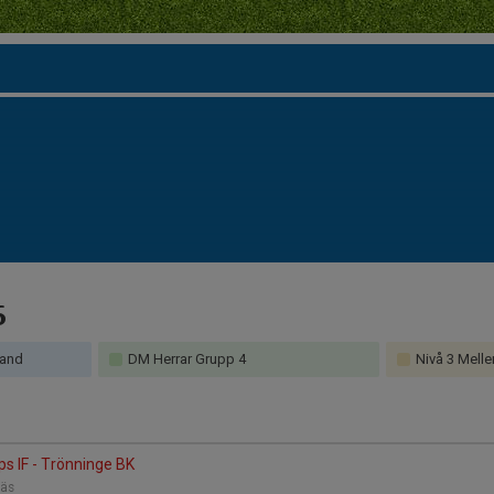
6
land
DM Herrar Grupp 4
Nivå 3 Melle
s IF - Trönninge BK
räs