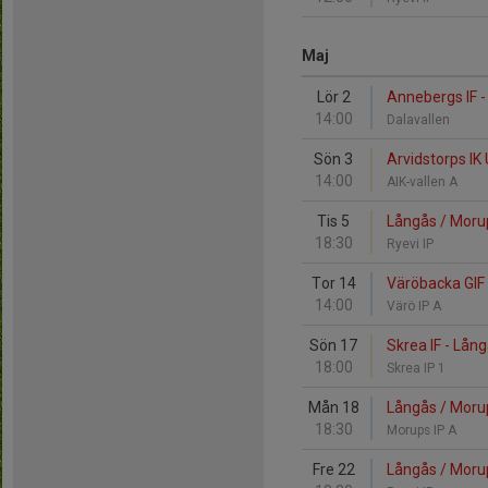
Maj
Lör 2
Annebergs IF -
14:00
Dalavallen
Sön 3
Arvidstorps IK 
14:00
AIK-vallen A
Tis 5
Långås / Morup
18:30
Ryevi IP
Tor 14
Väröbacka GIF 
14:00
Värö IP A
Sön 17
Skrea IF - Lång
18:00
Skrea IP 1
Mån 18
Långås / Morups
18:30
Morups IP A
Fre 22
Långås / Morups