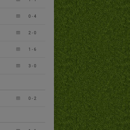
0
-
4
2
-
0
1
-
6
3
-
0
0
-
2