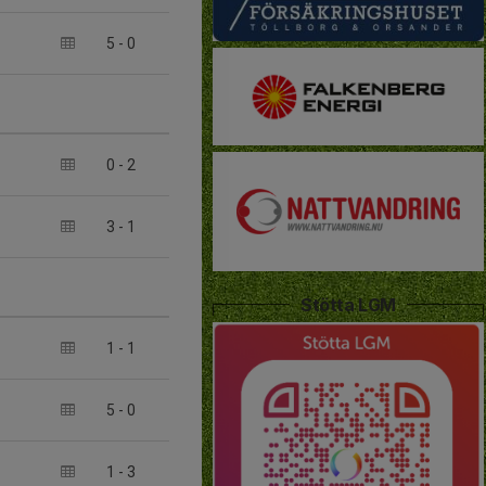
5
-
0
0
-
2
3
-
1
Stötta LGM
1
-
1
5
-
0
1
-
3