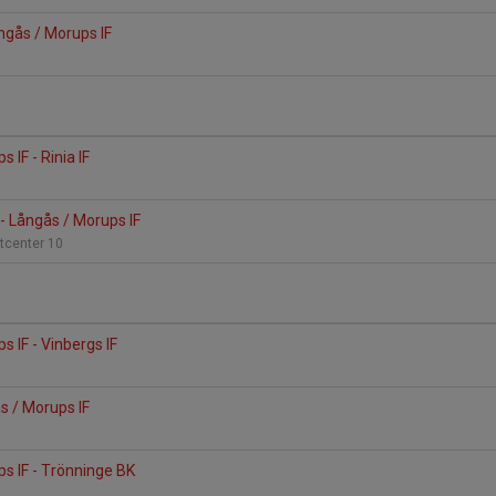
ångås / Morups IF
 IF - Rinia IF
- Långås / Morups IF
tcenter 10
s IF - Vinbergs IF
ås / Morups IF
s IF - Trönninge BK