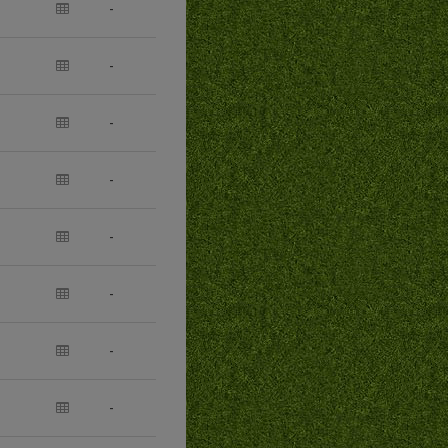
-
-
-
-
-
-
-
-