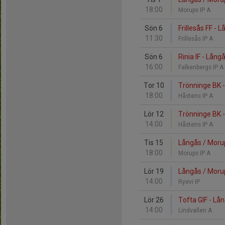
18:00
Morups IP A
Sön 6
Frillesås FF - 
11:30
Frillesås IP A
Sön 6
Rinia IF - Lång
16:00
Falkenbergs IP A
Tor 10
Trönninge BK -
18:00
Håstens IP A
Lör 12
Trönninge BK -
14:00
Håstens IP A
Tis 15
Långås / Morup
18:00
Morups IP A
Lör 19
Långås / Morup
14:00
Ryevi IP
Lör 26
Tofta GIF - Lå
14:00
Lindvallen A