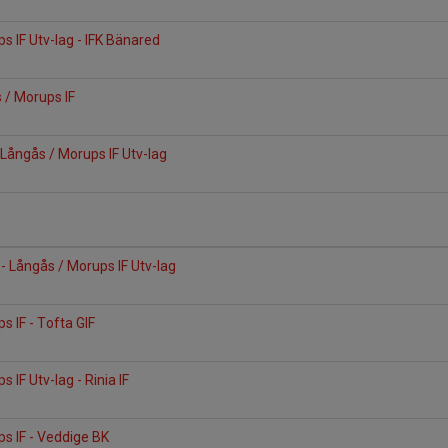
s IF Utv-lag - IFK Bänared
s / Morups IF
Långås / Morups IF Utv-lag
- Långås / Morups IF Utv-lag
s IF - Tofta GIF
 IF Utv-lag - Rinia IF
s IF - Veddige BK