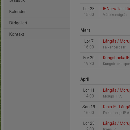
Statistik
Lör 28
IF Norvalla - L
Kalender
15:00
Värö konstgräs
Bildgalleri
Mars
Kontakt
Lör 7
Långås / Morups
16:00
Falkenbergs IP
Fre 20
Kungsbacka IF 
19:30
Kungsbacka spor
April
Lör 11
Långås / Morup
14:00
Morups IP A
Sön 19
Rinia IF - Lång
16:00
Falkenbergs IP A
Lör 25
Långås / Morup
12:00
Ryevi IP