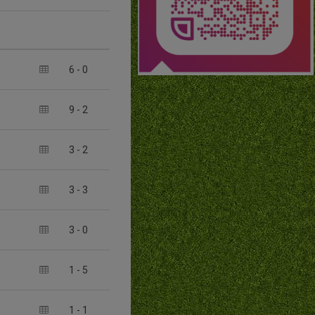
6
-
0
9
-
2
3
-
2
3
-
3
3
-
0
1
-
5
1
-
1