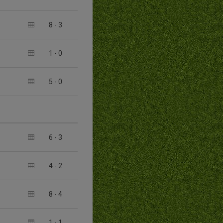
8
-
3
1
-
0
5
-
0
6
-
3
4
-
2
8
-
4
1
-
1