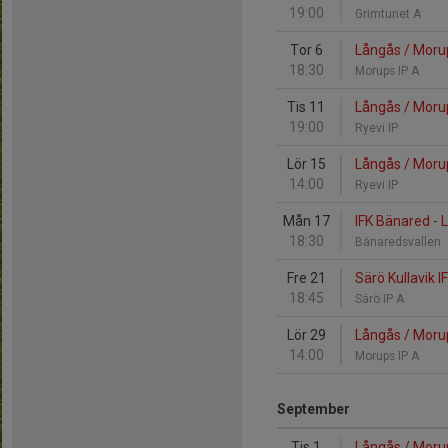
19:00
Grimtunet A
Tor 6
Långås / Morups
18:30
Morups IP A
Tis 11
Långås / Morups
19:00
Ryevi IP
Lör 15
Långås / Morup
14:00
Ryevi IP
Mån 17
IFK Bänared - 
18:30
Bänaredsvallen
Fre 21
Särö Kullavik I
18:45
Särö IP A
Lör 29
Långås / Morup
14:00
Morups IP A
September
Tis 1
Långås / Morup