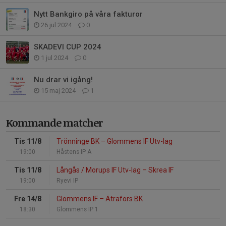
Nytt Bankgiro på våra fakturor
26 jul 2024
0
SKADEVI CUP 2024
1 jul 2024
0
Nu drar vi igång!
15 maj 2024
1
Kommande matcher
Tis 11/8
Trönninge BK
–
Glommens IF Utv-lag
19:00
Håstens IP A
Tis 11/8
Långås / Morups IF Utv-lag
–
Skrea IF
19:00
Ryevi IP
Fre 14/8
Glommens IF
–
Ätrafors BK
18:30
Glommens IP 1