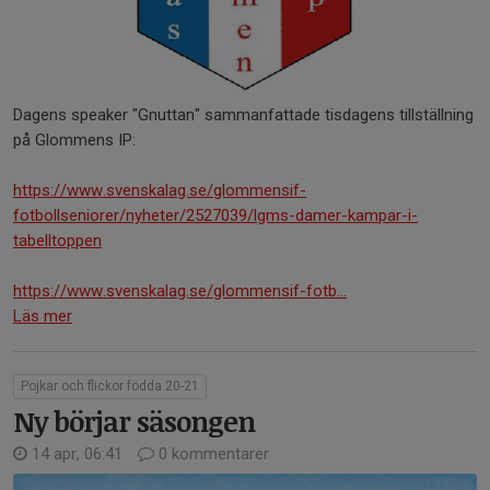
Dagens speaker "Gnuttan" sammanfattade tisdagens tillställning
på Glommens IP:
https://www.svenskalag.se/glommensif-
fotbollseniorer/nyheter/2527039/lgms-damer-kampar-i-
tabelltoppen
https://www.svenskalag.se/glommensif-fotb...
Läs mer
Pojkar och flickor födda 20-21
Ny börjar säsongen
14 apr, 06:41
0 kommentarer