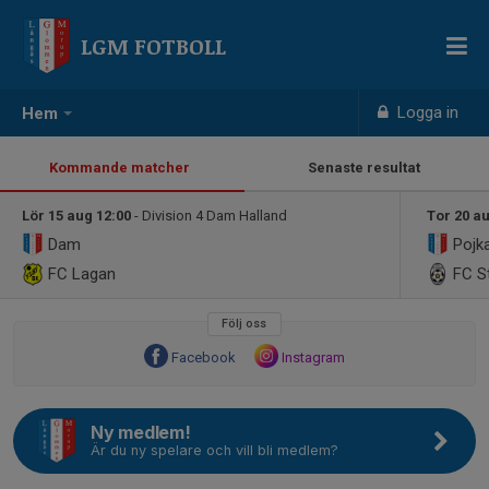
LGM FOTBOLL
Logga in
Hem
Kommande matcher
Senaste resultat
Lör 15 aug 12:00
- Division 4 Dam Halland
Tor 20 a
Dam
Pojka
FC Lagan
FC S
Följ oss
Facebook
Instagram
Ny medlem!
Är du ny spelare och vill bli medlem?