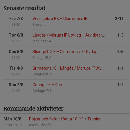
Senaste resultat
Fre 7/8
Vessigebro BK
–
Glommens IF
2-11
18:30
Brovallen
Tor 6/8
Långås / Morups IF Utv-lag
–
Arvidstorps IK U
1-3
18:30
Morups IP A
Ons 5/8
Slöinge GOIF
–
Glommens IF Utv-lag
2-5
19:00
Slöinge IP A
Tis 4/8
Grimetons IK
–
Långås / Morups IF Utv-lag
1-1
19:00
Grimtunet A
Sön 2/8
Getinge IF
–
Dam
1-2
14:00
Getinge IP 1
Kommande aktiviteter
Mån 10/8
Pojkar och flickor födda 18-19
»
Träning
17:00-18:00
Ryevi, Långås