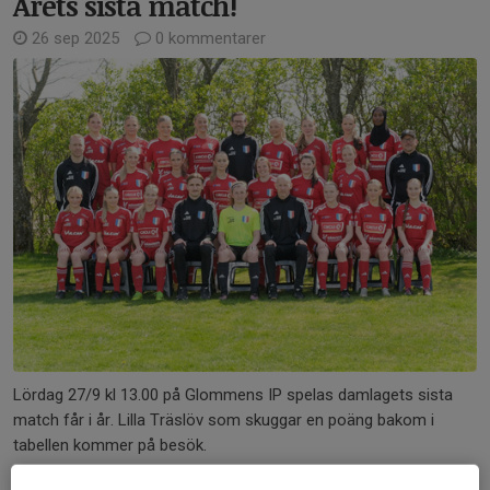
Årets sista match!
26 sep 2025
0 kommentarer
Lördag 27/9 kl 13.00 på Glommens IP spelas damlagets sista
match får i år. Lilla Träslöv som skuggar en poäng bakom i
tabellen kommer på besök.