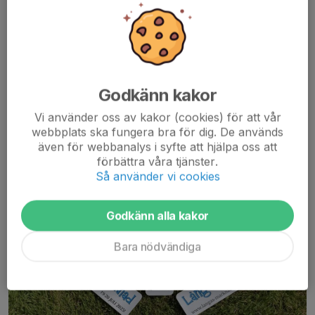
Efter en riktigt fin säsong hittills har laget chans att bli allt från
2:a...
Läs mer
Långås marknad
Godkänn kakor
12 jun 2025
0 kommentarer
Vi använder oss av kakor (cookies) för att vår
webbplats ska fungera bra för dig. De används
även för webbanalys i syfte att hjälpa oss att
förbättra våra tjänster.
Så använder vi cookies
Godkänn alla kakor
Bara nödvändiga