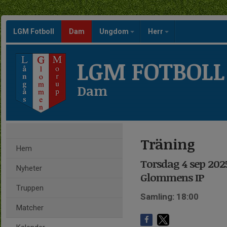
LGM Fotboll
Dam
Ungdom
Herr
LGM FOTBOLL
Dam
Träning
Hem
Torsdag 4 sep 2025
Nyheter
Glommens IP
Truppen
Samling: 18:00
Matcher