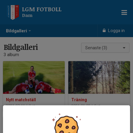
LGM FOTBOLL
Dam
Logga in
Bildgalleri
Bildgalleri
Senaste (3)
3 album
Nytt matchställ
Träning
2021-07-11
|
9 st
2021-01-02
|
9 st