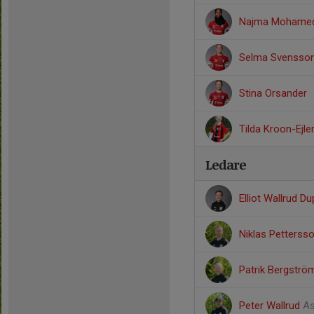
Najma Mohame
Selma Svensso
Stina Orsander
Tilda Kroon-Ejle
Ledare
Elliot Wallrud D
Niklas Petterss
Patrik Bergstr
Peter Wallrud
As