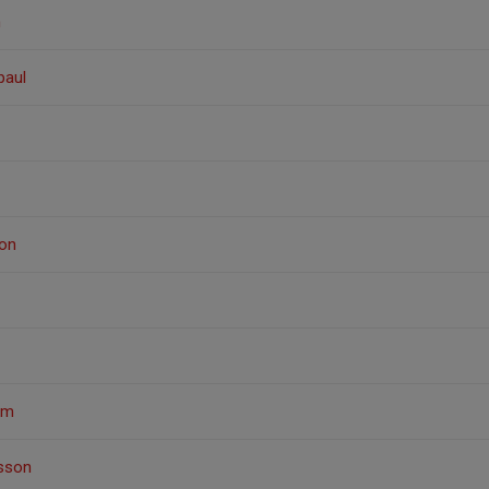
n
paul
son
öm
sson