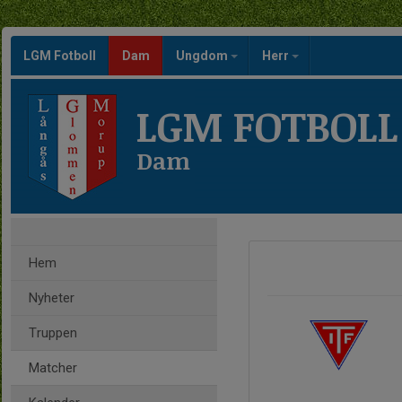
LGM Fotboll
Dam
Ungdom
Herr
LGM FOTBOLL
Dam
Hem
Nyheter
Truppen
Matcher