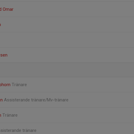
d Omar
n
rsen
uphorn
Tränare
on
Assisterande tränare/Mv-tränare
öm
Tränare
sisterande tränare