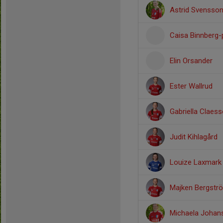
Astrid Svensso
Caisa Binnberg-
Elin Orsander
Ester Wallrud
Gabriella Claes
Judit Kihlagård
Louize Laxmark
Majken Bergstr
Michaela Johan