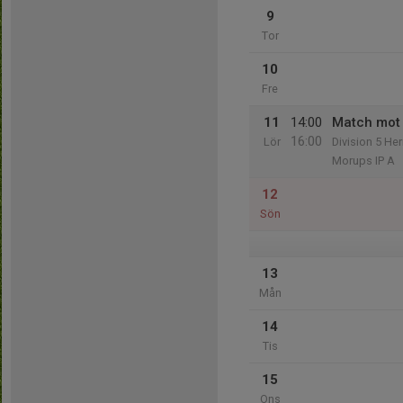
9
Tor
10
Fre
11
14:00
Match mot 
16:00
Lör
Division 5 He
Morups IP A
12
Sön
13
Mån
14
Tis
15
Ons