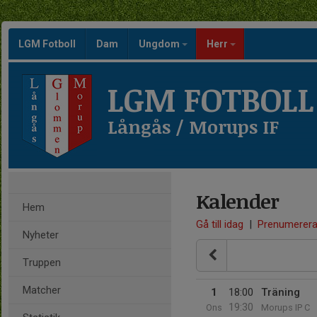
LGM Fotboll
Dam
Ungdom
Herr
LGM FOTBOLL
Långås / Morups IF
Kalender
Hem
Gå till idag
|
Prenumerer
Nyheter
Truppen
Matcher
1
18:00
Träning
19:30
Ons
Morups IP C