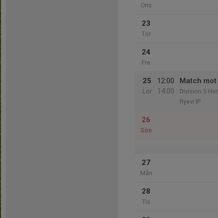
Ons
23
Tor
24
Fre
25
12:00
Match mot
14:00
Lör
Division 5 He
Ryevi IP
26
Sön
27
Mån
28
Tis