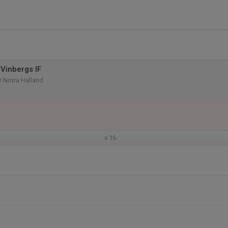
Vinbergs IF
rr Norra Halland
v.16