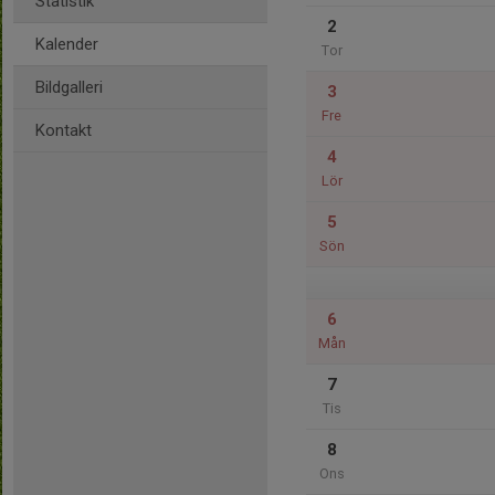
Statistik
2
Kalender
Tor
Bildgalleri
3
Fre
Kontakt
4
Lör
5
Sön
6
Mån
7
Tis
8
Ons