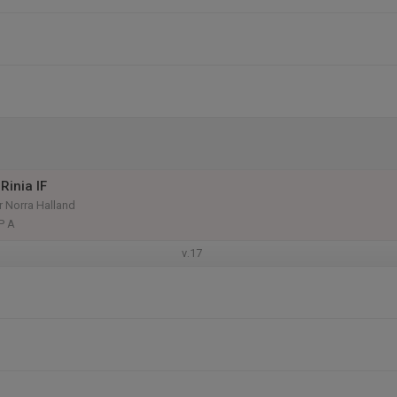
Rinia IF
rr Norra Halland
P A
v.17