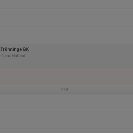
 Trönninge BK
rr Norra Halland
v.18