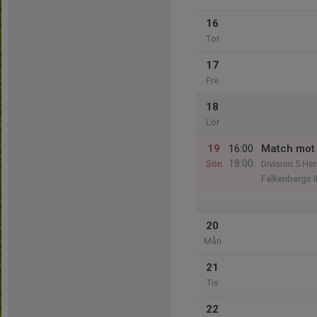
16
Tor
17
Fre
18
Lör
19
16:00
Match mot 
18:00
Sön
Division 5 He
Falkenbergs I
20
Mån
21
Tis
22