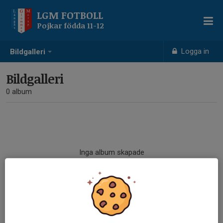
LGM FOTBOLL
Pojkar födda 11-12
Logga in
Bildgalleri
Bildgalleri
0 album
Inga album skapade