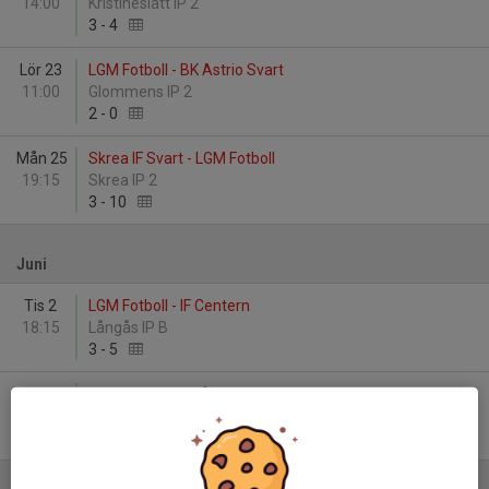
14:00
Kristineslätt IP 2
3
-
4
Lör 23
LGM Fotboll - BK Astrio Svart
11:00
Glommens IP 2
2
-
0
Mån 25
Skrea IF Svart - LGM Fotboll
19:15
Skrea IP 2
3
-
10
Juni
Tis 2
LGM Fotboll - IF Centern
18:15
Långås IP B
3
-
5
Sön 14
Halmstads BK Blå - LGM Fotboll
14:00
Halmstad Arena P8
8
-
5