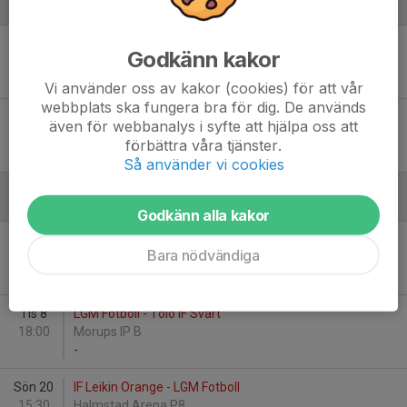
Augusti
Sön 16
Varbergs BoIS FC Grön - LGM Fotboll
Godkänn kakor
13:30
Påskbergsvallen C
-
Vi använder oss av kakor (cookies) för att vår
webbplats ska fungera bra för dig. De används
Sön 23
LGM Fotboll - Trönninge IF
även för webbanalys i syfte att hjälpa oss att
15:00
Glommens IP 1
förbättra våra tjänster.
-
Så använder vi cookies
September
Godkänn alla kakor
Lör 5
IF Centern - LGM Fotboll
Bara nödvändiga
16:30
Kärlekens IP 2
-
Tis 8
LGM Fotboll - Tölö IF Svart
18:00
Morups IP B
-
Sön 20
IF Leikin Orange - LGM Fotboll
15:30
Halmstad Arena P8