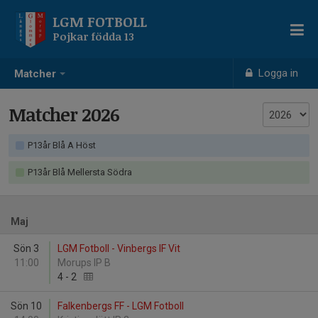
LGM FOTBOLL
Pojkar födda 13
Logga in
Matcher
Matcher 2026
P13år Blå A Höst
P13år Blå Mellersta Södra
Maj
Sön 3
LGM Fotboll - Vinbergs IF Vit
11:00
Morups IP B
4
-
2
Sön 10
Falkenbergs FF - LGM Fotboll