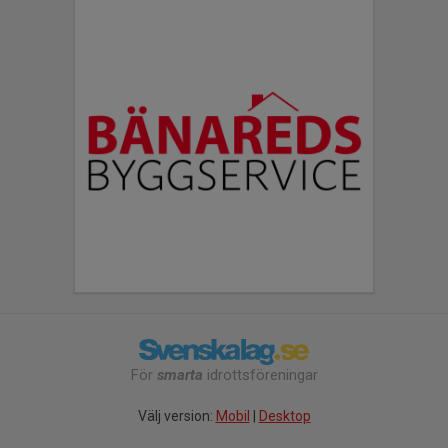
För
smarta
idrottsföreningar
Välj version:
Mobil
|
Desktop