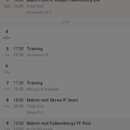
3
14:00
Match mot IF Böljan Falkenberg Blå
16:00
Sön
P12år Röd
Glommens IP 3
v.19
4
Mån
5
17:30
Träning
19:00
Tis
Glommens IP
6
Ons
7
17:30
Träning
19:00
Tor
Morups IP B-planen
8
18:00
Match mot Skrea IF Svart
20:00
Fre
P12år Röd
Skrea IP 3
9
13:00
Match mot Falkenbergs FF Röd
15:00
Lör
P11år Blå söder