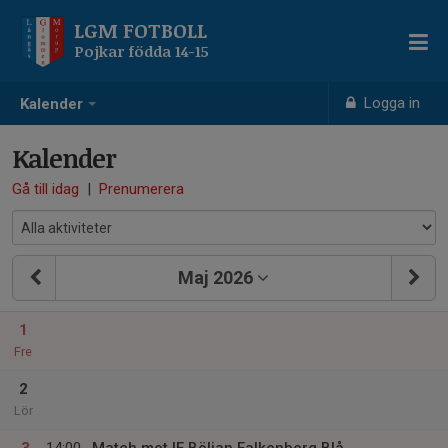
LGM FOTBOLL
Pojkar födda 14-15
Logga in
Kalender
Kalender
Gå till idag
|
Prenumerera
Maj 2026
1
Fre
2
Lör