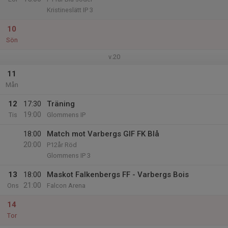
Kristineslätt IP 3
10
Sön
v.20
11
Mån
12
17:30
Träning
19:00
Tis
Glommens IP
18:00
Match mot Varbergs GIF FK Blå
20:00
P12år Röd
Glommens IP 3
13
18:00
Maskot Falkenbergs FF - Varbergs Bois
21:00
Ons
Falcon Arena
14
Tor