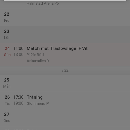
Halmstad Arena P5
22
Fre
23
Lör
24
11:00
Match mot Träslövsläge IF Vit
13:00
Sön
P12år Röd
Ankarvallen D
v.22
25
Mån
26
17:30
Träning
19:00
Tis
Glommens IP
27
Ons