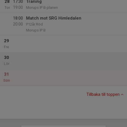
28
17:30
Träning
19:00
Tor
Morups IP B-planen
18:00
Match mot SRG Himledalen
20:00
P12år Röd
Morups IP B
29
Fre
30
Lör
31
Sön
Tillbaka till toppen