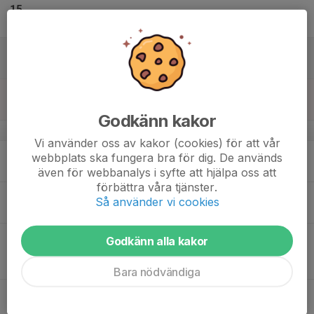
15
Fre
16
Lör
17
Sön
Godkänn kakor
v.21
Vi använder oss av kakor (cookies) för att vår
18
webbplats ska fungera bra för dig. De används
Mån
även för webbanalys i syfte att hjälpa oss att
förbättra våra tjänster.
19
17:30
Träning
Så använder vi cookies
19:00
Tis
Glommens IP
20
19:00
Match mot Snöstorp Nyhem FF Grön
Godkänn alla kakor
21:00
Ons
P11år Blå söder
Skedalaheds IP 3
Bara nödvändiga
21
18:00
Match mot FC Stars
20:00
Tor
P11år Blå söder