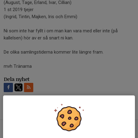
(August, Tage, Erland, Ivar, Cillian)
1 st 2019 tjejer
(Ingrid, Tintin, Majken, Iris och Emmi)
Ni som inte har fyllt i om man kan vara med eller inte (på
kallelsen) hör av er så snart ni kan.
De olika samlingstiderna kommer lite längre fram.
mvh Tränarna
Dela nyhet
Tidigare nyheter
Tack!
6 jun, 13:52
0