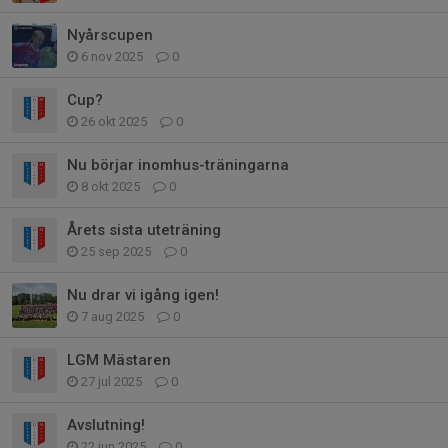
Nyårscupen
6 nov 2025
0
Cup?
26 okt 2025
0
Nu börjar inomhus-träningarna
8 okt 2025
0
Årets sista uteträning
25 sep 2025
0
Nu drar vi igång igen!
7 aug 2025
0
LGM Mästaren
27 jul 2025
0
Avslutning!
22 jun 2025
0