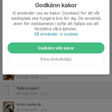
Godkänn kakor
Sammandrag för de födda 2019 23/5
Vi använder oss av kakor (cookies) för att vår
17 maj, 16:18
0
webbplats ska fungera bra för dig. De används
även för webbanalys i syfte att hjälpa oss att
Sammandrag
förbättra våra tjänster.
24 apr, 16:50
0
Så använder vi cookies
Nästa träning mm.
7 mar, 15:22
0
Godkänn alla kakor
Hej!
Bara nödvändiga
7 mar, 15:11
0
Säsongsstart 2026
15 jan, 19:49
0
Nyårscupen!
14 dec 2025
0
Inför nästa år…
10 nov 2025
0