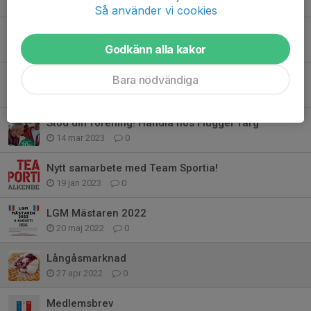
26 jul 2024
0
Så använder vi cookies
Nu drar vi igång!
Godkänn alla kakor
15 maj 2024
1
Barn födda 2019!
Bara nödvändiga
29 apr 2024
0
Stöd din förening! Handla hos Flügger färg
14 mar 2023
0
Nytt samarbete med Team Sportia!
19 jan 2023
0
LGM Mästaren 2022
20 maj 2022
0
Långåsmarknad
27 apr 2022
0
Medlemsbrev