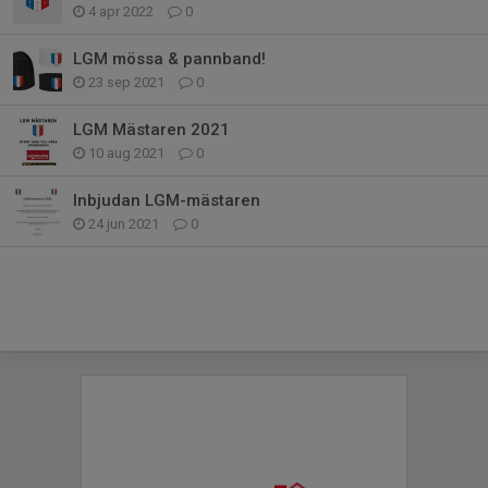
4 apr 2022
0
LGM mössa & pannband!
23 sep 2021
0
LGM Mästaren 2021
10 aug 2021
0
Inbjudan LGM-mästaren
24 jun 2021
0