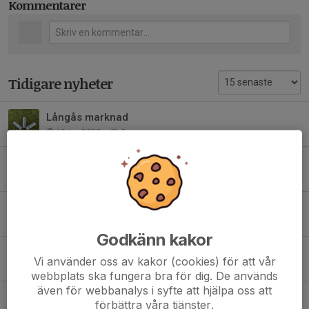
Kommentarer
Tidigare nyheter
Långås marknad
12 jun 2025
0
Träningsstart för födda 2020!
9 maj 2025
0
Ledare sökes för barn födda 2020!
14 mar 2025
0
Godkänn kakor
Skadad?
Vi använder oss av kakor (cookies) för att vår
4 sep 2024
0
webbplats ska fungera bra för dig. De används
även för webbanalys i syfte att hjälpa oss att
Nytt Bankgiro på våra fakturor
förbättra våra tjänster.