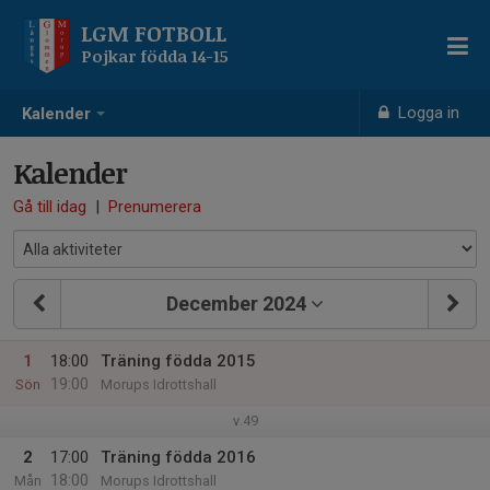
LGM FOTBOLL
Pojkar födda 14-15
Logga in
Kalender
Kalender
Gå till idag
|
Prenumerera
December 2024
1
18:00
Träning födda 2015
19:00
Sön
Morups Idrottshall
v.49
2
17:00
Träning födda 2016
18:00
Mån
Morups Idrottshall