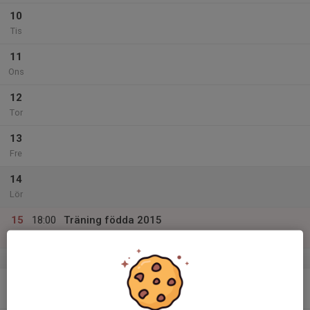
10
Tis
11
Ons
12
Tor
13
Fre
14
Lör
15
18:00
Träning födda 2015
19:00
Sön
Morups Idrottshall
v.51
16
17:00
Träning födda 2016
18:00
Mån
Morups Idrottshall