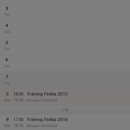
3
Tis
4
Ons
5
Tor
6
Fre
7
Lör
8
18:00
Träning födda 2015
19:00
Sön
Morups Idrottshall
v.50
9
17:00
Träning födda 2016
18:00
Mån
Morups Idrottshall