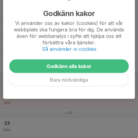
17
Godkänn kakor
Tis
Vi använder oss av kakor (cookies) för att vår
18
webbplats ska fungera bra för dig. De används
Ons
även för webbanalys i syfte att hjälpa oss att
19
förbättra våra tjänster.
Så använder vi cookies
Tor
20
Godkänn alla kakor
Fre
21
Bara nödvändiga
Lör
22
Sön
v.52
23
Mån