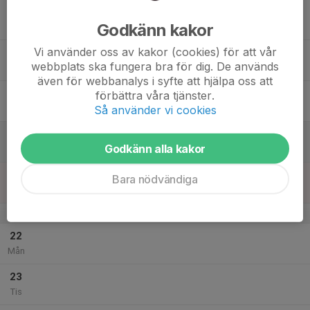
17
Godkänn kakor
Ons
Vi använder oss av kakor (cookies) för att vår
18
webbplats ska fungera bra för dig. De används
Tor
även för webbanalys i syfte att hjälpa oss att
19
förbättra våra tjänster.
Så använder vi cookies
Fre
20
Godkänn alla kakor
Lör
21
Bara nödvändiga
Sön
v.4
22
Mån
23
Tis