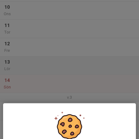
10
Ons
11
Tor
12
Fre
13
Lör
14
Sön
v.3
15
Mån
16
Tis