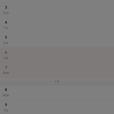
3
Ons
4
Tor
5
Fre
6
Lör
7
Sön
v.2
8
Mån
9
Tis