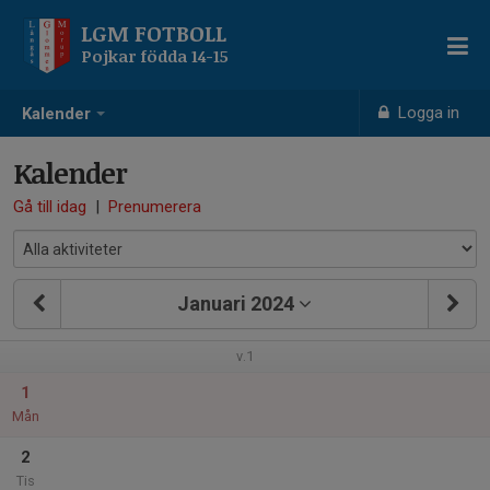
LGM FOTBOLL
Pojkar födda 14-15
Logga in
Kalender
Kalender
Gå till idag
|
Prenumerera
Januari 2024
v.1
1
Mån
2
Tis